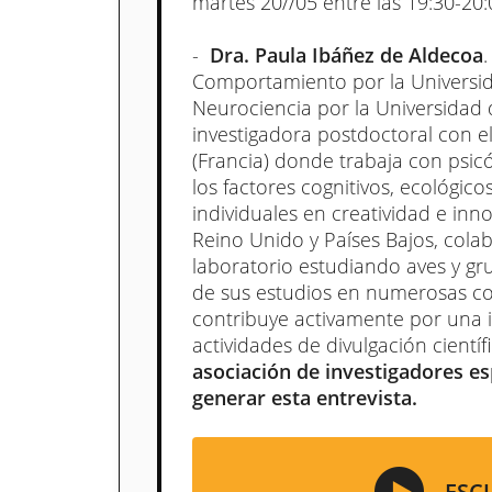
martes 20//05 entre las 19:30-20:
-
Dra. Paula Ibáñez de Aldecoa
.
Comportamiento por la Universida
Neurociencia por la Universidad
investigadora postdoctoral con e
(Francia) donde trabaja con psicó
los factores cognitivos, ecológico
individuales en creatividad e inn
Reino Unido y Países Bajos, col
laboratorio estudiando aves y g
de sus estudios en numerosas co
contribuye activamente por una in
actividades de divulgación cientí
asociación de investigadores e
generar esta entrevista.
ESC